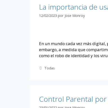
La importancia de us
12/02/2023
por
Jose Monroy
En un mundo cada vez más digital, 
embargo, a medida que compartimos 
como el robo de identidad y los vi
Categorías
Todas
Control Parental po
23/01/2022
por
Jose Monroy